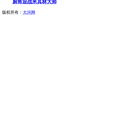
厨将迎战米其林大师
版权所有：
大河网